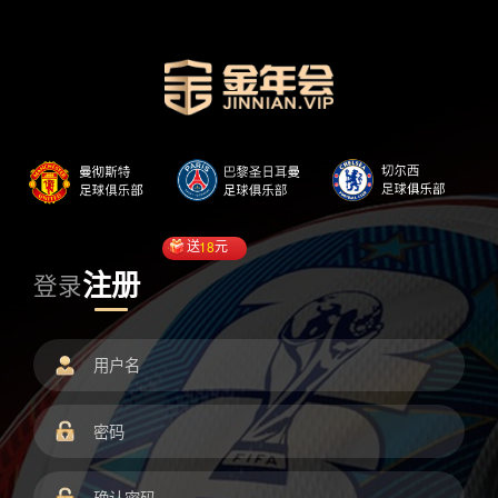
送
18
元
注册
登录